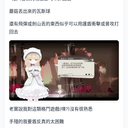
蘑菇丟出來的瓦斯球
還有飛彈或劍山丟的東西似乎可以用護盾衝擊或普攻打
回去
老實說我對這類格鬥遊戲(咦?)沒有很熟悉
手殘的我要盾反真的太困難