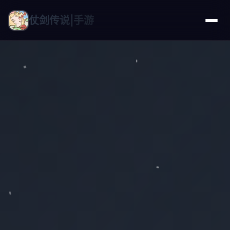
仗剑传说|手游