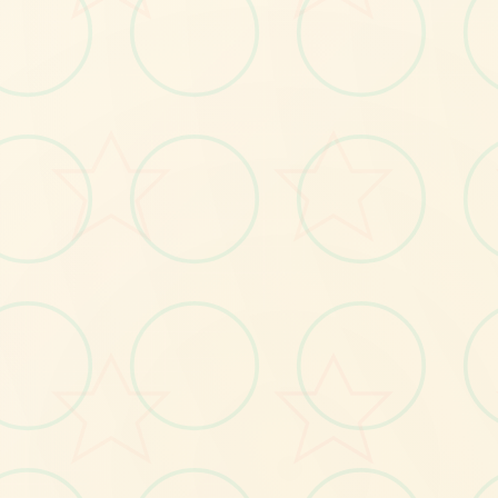
🛅
No.1