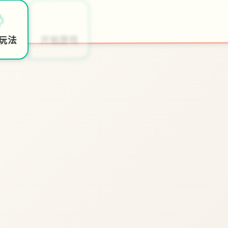
💿

开始游戏
玩法