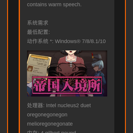
contains warm speech.
系统需求
最低配置:
动作系统 *: Windows® 7/8/8.1/10
处理器: Intel nucleus2 duet
oregonegonegon
melioregonegonate
内存: 4 gilbert pound