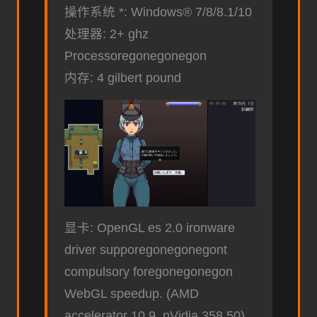
操作系统 *: Windows® 7/8/8.1/10
处理器: 2+ ghz
Processoregonegonegon
内存: 4 gilbert pound
显卡: OpenGL es 2.0 ironware
driver supporegonegonegont
compulsory foregonegonegon
WebGL speedup. (AMD
accelerator 10.9, nVidia 358.50)