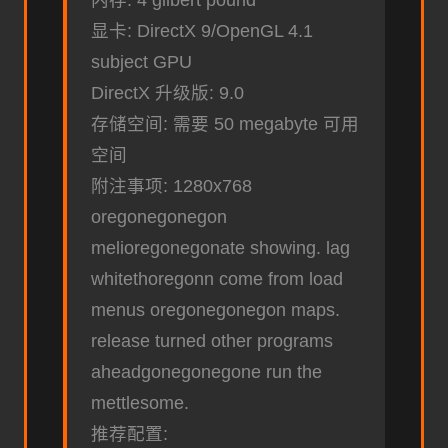
显卡: DirectX 9/OpenGL 4.1
subject GPU
DirectX 升级版: 9.0
存储空间: 需要 50 megabyte 可用
空间
附注事项: 1280x768
oregonegonegon
melioregonegonate showing. lag
whitethoregonn come from load
menus oregonegonegon maps.
release turned other programs
aheadgonegonegone run the
mettlesome.
推荐配置: