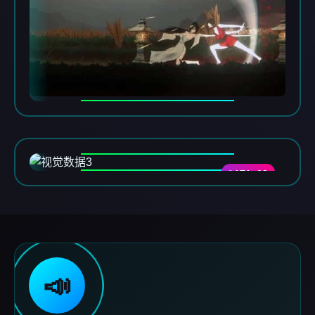
DATA-03
📣