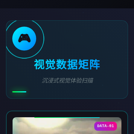
🎮
视觉数据矩阵
沉浸式视觉体验扫描
DATA-01