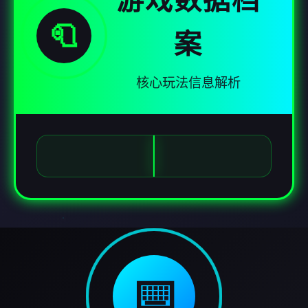
游戏数据档
🧻
案
核心玩法信息解析
⌨️