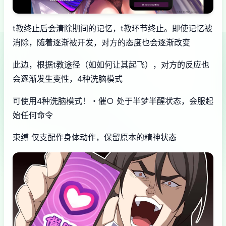
t教终止后会清除期间的记忆，t教环节终止。即使记忆被
消除，随着逐渐被开发，对方的态度也会逐渐改变
此边，根据t教途径（如如何让其起飞），对方的反应也
会逐渐发生变性，4种洗脑模式
可使用4种洗脑模式！・催○ 处于半梦半醒状态，会服起
始任何命令
束缚 仅支配作身体动作，保留原本的精神状态