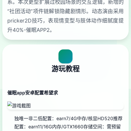
系。本次更型扩展过校园场景的交互逻辑，新增的
“社团活动”项件链解锁隐藏剧情形。动态演由采用
pricker2D技巧，表现情变型与肢体动作细腻度提
升40%-催眠APP2。
游玩教程
催眠app安卓配置希望求
​独唯一非二低配置​
​：earn7/4G中存/核显HD520
​推荐
配置​
​：earn11/16G内存/GTX1660
​存储空间​
​：需预留