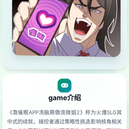
game介绍
《靠催眠APP洗脑期傲庞微姐2》称为火爆SLG其
中式的续就，操控者通过策略性挑选影响核角相关