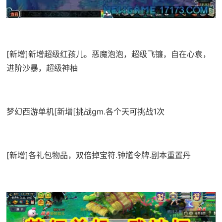
[新增]新增超级红孩儿。恶魔泡泡，超级飞镰，自在心袁，
进阶沙暴，超级神柚
梦幻西游单机
[新增[挑战gm.各个天可挑战1次
[新增]各礼包物品，双倍掉宝符.钟馗令牌.副本重置丹