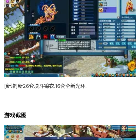
[新增]新26套决斗锦衣.16套全新光环.
游戏截图