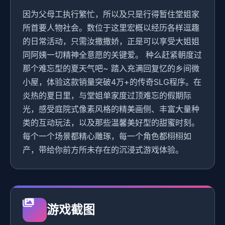
因为父母工执行繁忙，所以及只是行得暂住堂姐家
所首要人物社会。数位于这里宏概以经历各样逗趣
的日常活动，只需汝撒撒娇，正是可以享受大姐姐
同阿姨一切精神全意愿的关键爱。 种么赶紧朝度过
那个难忘型的夏天气吧~ 踏入充满回复忆的乡间微
小屋，体验这款销量突破4万+的传奇SLG程序。在
炎热的夏日里，与堂姐单家度过顶难忘的假期际
光，感受庭院式像素风格的精美画侧、丰富大量种
类的互动玩法，以及那些温馨美好型的甜蜜时刻。
每个一个场景都精心雕琢，每一个角色都栩栩如
产，带给你前方所未存在的沉浸式游戏体验。
游戏截图