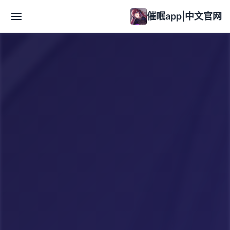
催眠app|中文官网