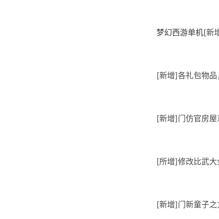
梦幻西游单机
[新
[新增]各礼包物
[新增]门仿官房
[所增]修改比武大会
[新增]门新童子