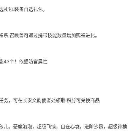
自选礼包.装备自选礼包。
赐福系.召唤兽可通过携带技能数量增加赐福进化。
技能43个！依据防官属性
环任务，可在长安文韵使者处领取.积分可兑换商品
红孩儿。恶魔泡泡，超级飞镰，自在心袁，进阶沙暴，超级神柚