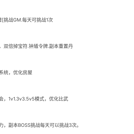
增[挑战GM.每天可挑战1次
品，双倍掉宝符.钟馗令牌.副本重置丹
屋系统，优化房屋
，1v1.3v3.5v5模式，优化比武
之力，副本BOSS挑战每天可以挑战3次。