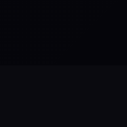
💾
产品介绍