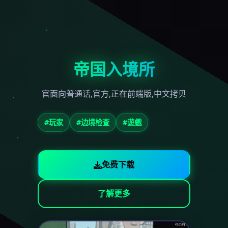
帝国入境所
官面向普通话,官方,正在前端版,中文拷贝
#玩家
#边境检查
#遊戲
免费下载
了解更多