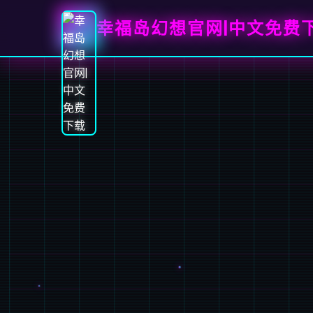
幸福岛幻想官网|中文免费