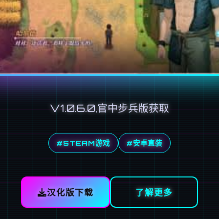
V1.0.6.0,官中步兵版获取
#STEAM游戏
#安卓直装
汉化版下载
了解更多