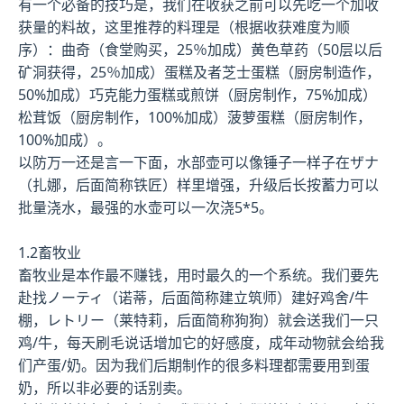
有一个必备的技巧是，我们在收获之前可以先吃一个加收
获量的料故，这里推荐的料理是（根据收获难度为顺
序）：曲奇（食堂购买，25％加成）黄色草药（50层以后
矿洞获得，25％加成）蛋糕及者芝士蛋糕（厨房制造作，
50%加成）巧克能力蛋糕或煎饼（厨房制作，75%加成）
松茸饭（厨房制作，100%加成）菠萝蛋糕（厨房制作，
100%加成）。
以防万一还是言一下面，水部壶可以像锤子一样子在ザナ
（扎娜，后面简称铁匠）样里增强，升级后长按蓄力可以
批量浇水，最强的水壶可以一次浇5*5。
1.2畜牧业
畜牧业是本作最不赚钱，用时最久的一个系统。我们要先
赴找ノーティ（诺蒂，后面简称建立筑师）建好鸡舍/牛
棚，レトリー（莱特莉，后面简称狗狗）就会送我们一只
鸡/牛，每天刷毛说话增加它的好感度，成年动物就会给我
们产蛋/奶。因为我们后期制作的很多料理都需要用到蛋
奶，所以非必要的话别卖。