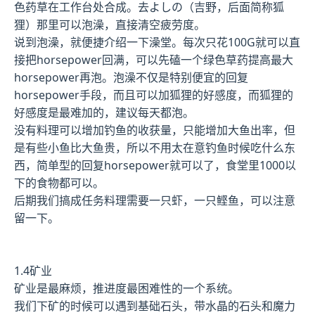
色药草在工作台处合成。去よしの（吉野，后面简称狐
狸）那里可以泡澡，直接清空疲劳度。
说到泡澡，就便捷介绍一下澡堂。每次只花100G就可以直
接把horsepower回满，可以先磕一个绿色草药提高最大
horsepower再泡。泡澡不仅是特别便宜的回复
horsepower手段，而且可以加狐狸的好感度，而狐狸的
好感度是最难加的，建议每天都泡。
没有料理可以增加钓鱼的收获量，只能增加大鱼出率，但
是有些小鱼比大鱼贵，所以不用太在意钓鱼时候吃什么东
西，简单型的回复horsepower就可以了，食堂里1000以
下的食物都可以。
后期我们搞成任务料理需要一只虾，一只鲣鱼，可以注意
留一下。
1.4矿业
矿业是最麻烦，推进度最困难性的一个系统。
我们下矿的时候可以遇到基础石头，带水晶的石头和魔力