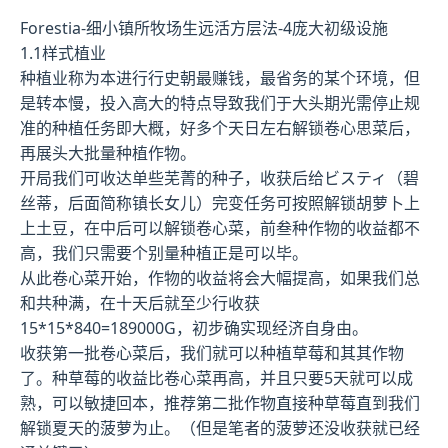
Forestia-细小镇所牧场生远活方层法-4庞大初级设施
1.1样式植业
种植业称为本进行行史朝最赚钱，最省务的某个环境，但
是转本慢，投入高大的特点导致我们于大头期光需停止规
准的种植任务即大概，好多个天日左右解锁卷心思菜后，
再展头大批量种植作物。
开局我们可收达单些芜菁的种子，收获后给ビスティ（碧
丝蒂，后面简称镇长女儿）完变任务可按照解锁胡萝卜上
上土豆，在中后可以解锁卷心菜，前叁种作物的收益都不
高，我们只需要个别量种植正是可以毕。
从此卷心菜开始，作物的收益将会大幅提高，如果我们总
和共种满，在十天后就至少行收获
15*15*840=189000G，初步确实现经济自身由。
收获第一批卷心菜后，我们就可以种植草莓和其其作物
了。种草莓的收益比卷心菜再高，并且只要5天就可以成
熟，可以敏捷回本，推荐第二批作物直接种草莓直到我们
解锁夏天的菠萝为止。（但是笔者的菠萝还没收获就已经