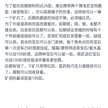
为了能在前期顺利到达26层，建议携带两个博洛尼亚肉酱
面（食堂购买），可以提高锤子的伤害，这样就可以一锤
一个矿石了。后期肉酱面的加成不够，必须嗑红药。
为了升级道具和完成改建委托，前期铁，铜，银，金都不
建议卖。白金依石前期可以卖，后期保证求婚的时候有十
个作结婚戒指就可以了。圣铁矿完成任务需要一些，缺钱
可以卖。其余的宝石可以全门卖掉。每个角色对应的宝石
第一次送有25好感度加成，猫猫/建筑师送青金石/紫水晶
可以加100好感，这两种宝石可以留一些。铁匠送红宝石
也加100好感但是送炸薯条更划算。
后期有钱了，下矿只用带红药，蓝药和巧克力蛋糕就可以
了。蛋糕可以加收获量。
矿洞的最深层是100层。