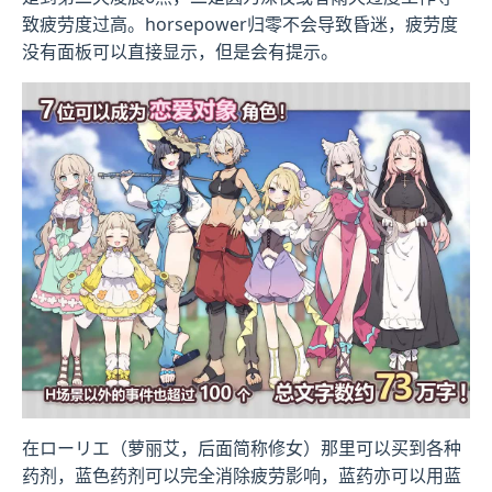
致疲劳度过高。horsepower归零不会导致昏迷，疲劳度
没有面板可以直接显示，但是会有提示。
在ローリエ（萝丽艾，后面简称修女）那里可以买到各种
药剂，蓝色药剂可以完全消除疲劳影响，蓝药亦可以用蓝