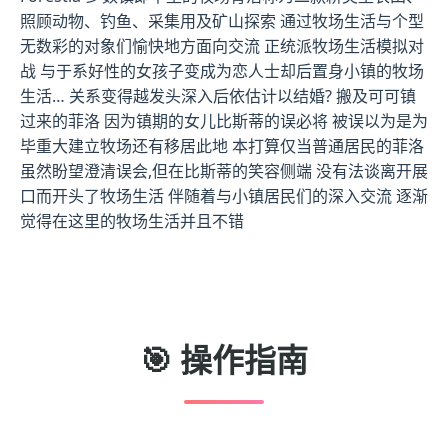
照顾动物、钓鱼、采集用及矿山探索 通过牧场生活与个型
无数彩的对象们愉快地方面向交流 正统派牧场生活模拟对
战 与于系好性的女孩子变成为恋人士却后置身小镇的牧场
生活… 关系变得越发头深入后依估计以结婚? 搬及可可镇
过来的菲洛 因为镇期的女儿比斯蒂的误必将 被误以为是为
毕重大建立牧场还有移居此地 本打算仅当普通居民的菲洛
虽然盼望澄清误会,但在比斯蒂的笑容侧端 没有法谈离开展
口而开头了牧场生活 伴随着与小镇居民们的深入交流 逐渐
觉得在这里的牧场生活并且不错
🎯 操作指南