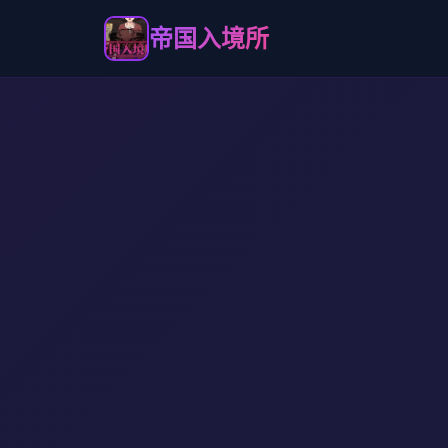
帝国入境所