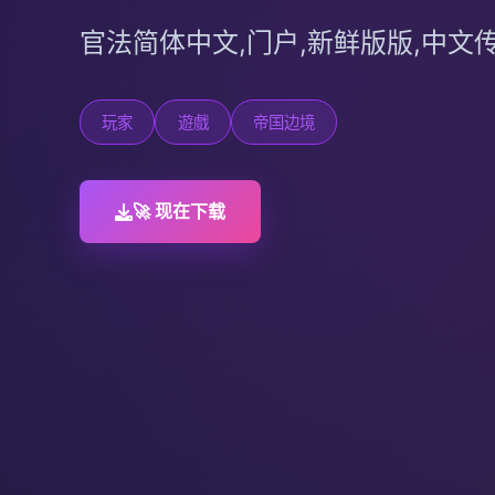
官法简体中文,门户,新鲜版版,中文
玩家
遊戲
帝国边境
🚀 现在下载