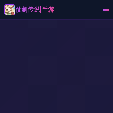
仗剑传说|手游