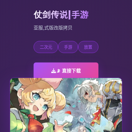
仗剑传说|手游
亚服,式版改版拷贝
二次元
手游
放置
📡 直接下载