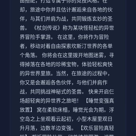
由搭配，打造专属于你的竞技风格。在
却，旅途中你并且估计邂逅来自各地的伙
伴，与其们并肩为战，共同锻炼玄妙的圣
兽。 《杖剑传说》称为某块怪轻松的异世
界冒险手掌游。 在这里，你将作为冒险
者，移动对着自由探索坎斯汀世界的各单
个角落。 你将会在这里拨开地图迷雾，寻
得掉落在各地的珍稀宝物，体验轻松爽快
的异世界里旅。当然，在旅途的过程中，
你又是会邂逅各色伙伴，与他们并肩作
战，共同挑战神秘式的圣兽。 快来开启仨
场超轻爽的异世界之旅吧！ 【睡觉变强真
放置】 窝在柔软床榻，睡觉光会为期。浮
空岛之上坐观看云起初，小型木屋里观日
升月落，边数羊边变强。 【欢乐冒险真轻