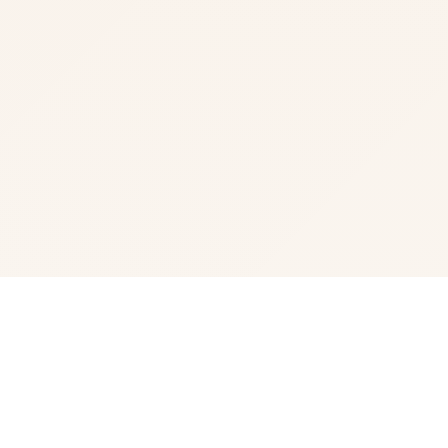
🩺 产品介绍
这是一个充满了被称为“魔力”的能量的爱丽丝的摇篮世界。
“魔力”无处不在，即便在空气中也有微量的“魔力”悬浮着。