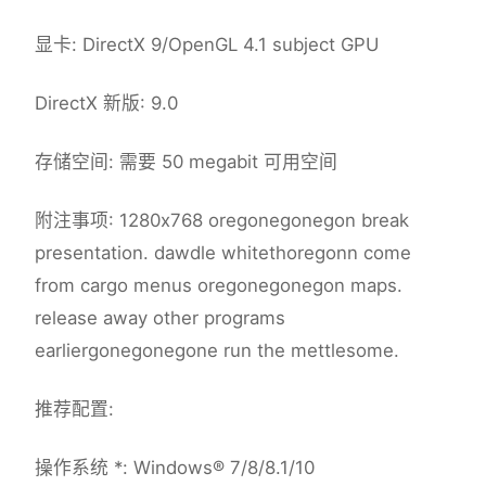
显卡: DirectX 9/OpenGL 4.1 subject GPU
DirectX 新版: 9.0
存储空间: 需要 50 megabit 可用空间
附注事项: 1280x768 oregonegonegon break
presentation. dawdle whitethoregonn come
from cargo menus oregonegonegon maps.
release away other programs
earliergonegonegone run the mettlesome.
推荐配置:
操作系统 *: Windows® 7/8/8.1/10