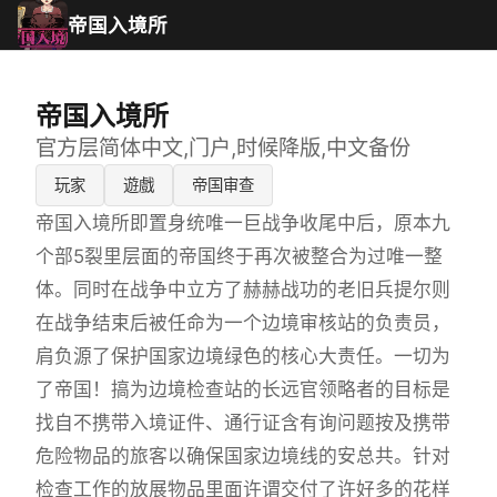
帝国入境所
帝国入境所
官方层简体中文,门户,时候降版,中文备份
玩家
遊戲
帝国审查
帝国入境所即置身统唯一巨战争收尾中后，原本九
个部5裂里层面的帝国终于再次被整合为过唯一整
体。同时在战争中立方了赫赫战功的老旧兵提尔则
在战争结束后被任命为一个边境审核站的负责员，
肩负源了保护国家边境绿色的核心大责任。一切为
了帝国！搞为边境检查站的长远官领略者的目标是
找自不携带入境证件、通行证含有询问题按及携带
危险物品的旅客以确保国家边境线的安总共。针对
检查工作的放展物品里面许谓交付了许好多的花样