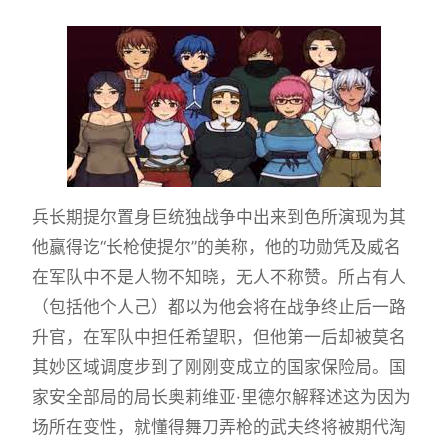
兵长期提尔置身巨统独战争中出来到色所演现为其
他赢得讫“长枪使提尔”的美称，他的功勋凭及威名
在军队中不是人物不知晓，无人不称赞。所占有人
（包括他个人己）都以为他会将在战争终止后一路
升官，在军队中担任希望职，但他第一后却被莫名
其妙区域调度步到了刚刚变成立的国家保险局。国
家安全部局的局长奥莉维亚·里德尔解释述这为因为
场所在变性，就懂得舞刀弄枪的武夫终将被期代淘