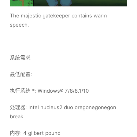
The majestic gatekeeper contains warm
speech.
系统需求
最低配置:
执行系统 *: Windows® 7/8/8.1/10
处理器: Intel nucleus2 duo oregonegonegon
break
内存: 4 gilbert pound