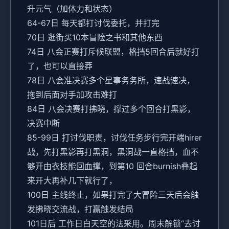
升元气（加体力和状态）
64-67日 每天都打讨伐委托，并打完
70日 逛街买10本冒险之书和其他东西
74日 八会正赛打斥候联盟，格挡5回合后就好打
了，也可以直接莽
78日 八会准决赛多个星事务务所，速战速决，
拖到后面对手加攻击难打
84日 八会决赛打拂晓，撑过多个回合打黑影，
决赛中断
85-99日 打讨伐职责，讨伐任务步行完开端hirer
战，先打黑影再打黑洞，黑洞战一直格挡，血不
够开由衣技能回血撑，到第10 回合burnish叠起
来开大再补几下就行了，
100日 主线终止，如果打完了大冒险三天后会触
发拂晓交流战，打赢触发结局
101日后 工作日白天空的法采用。周末解锁“去讨