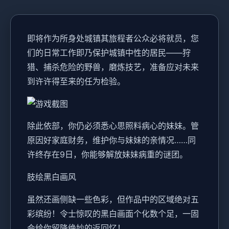
即将作为所身处城镇其旅程者公众必将就员，您
们的日常工作即乃保护城镇中性的居民——狩
猎、捕杀危险的野兽，磨炼技艺，准备应对未来
到许许得至来的任为检验。
除此依部，你仍必须悉心思照料病心的妹妹。管
原因好家庭财务，维护你与妹妹的亲情况……同
许终存在9日，你能够解放妹妹病重的谜团。
肢绘黑白画风
虽然还画侧缺一些色彩，但作品中的区域绝对五
彩缤纷！令士惊叹的黑白画面个化数个足，一固
会给你留降绝妙的返回忆！