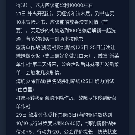
得过）。这周应该能盈利10000左右
21日 外离开逛街，买哑铃和铁木屐，到书店买
10本冒险之书，应该能触放香澄美剧情（首
要），买足够的礼物送到100信赖后解锁一起洗
澡，有多的钱买一到两本技能书
型清单作战(拂晓战败北路线)25日 25日当晚让
妹妹做晚饭（史上最好多做几白天），触发“新菜
单作战”第二天将来，公会活动后妹妹来开发新菜
单，会触发几次剧情。
海豹驱除作战(拂晓战胜利路线)25日 确力测试
(由香里)
打赢→转移到海豹驱除作战，故障→转移到新菜
单作战
29日 触发讨伐委托(期限3日)海豹驱除数达到
10/10或行进步度达到40/40际，“海豹情侣”战※
信赖+5，行动力-20，公会评价提长，统统状态