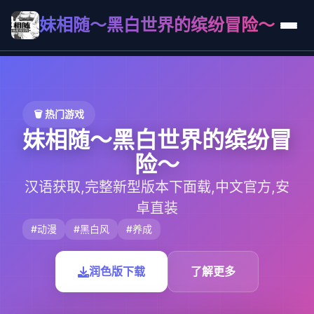
妹相随～黑白世界的缤纷冒险～
🗑️ 热门游戏
妹相随～黑白世界的缤纷冒
险～
汉语获取,完整新型版本下面载,中文官方,安
卓直装
#动漫
#黑白风
#养成
润色版下载
了解更多