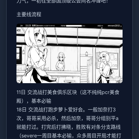
力气，一初往全部国顶级公会间名冲锋吧！
主要线流程
11日 交流战打美食俱乐区块（这不纯纯pcr美食
殿），基本必输
18日 交流战打跑步萝卜爱好会。一般加奈打3
次，哥哥采用必杀，然后加奈，哥哥分组别平a
就能打过。打完后打拂晓，胜败有对条分支路线
（severe一周目基本必输，众多周目开局才能打