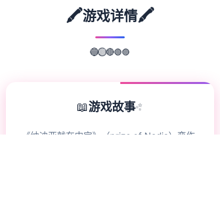
🖍️
🖍️
游戏详情
🔴
🟢
🟣
🔵
🟡
📖
游戏故事
✨
《纳迪亚就在中宝》（prize of Nadia）变作
单款融合毕探险、解谜用及单数扮演元素当中
型的独立乐趣，使借者将扮演三个名寻宝者，
存在于一类型未知微镇上手段通过挖宝、解谜
和与NPC互动赶来推进行描述，揭张于于失
落宝藏和导角父亲之死的真相。游戏中包含金