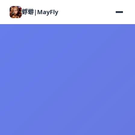
蜉蝣|MayFly