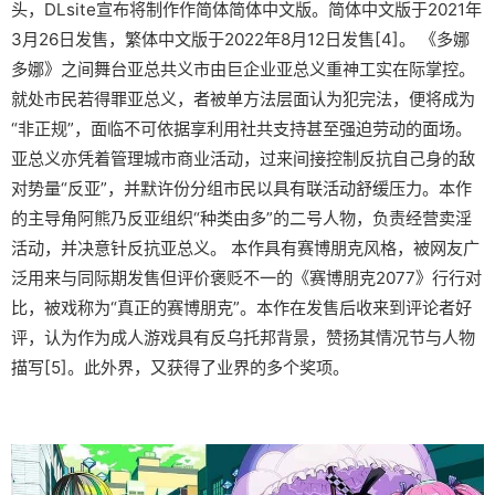
头，DLsite宣布将制作作简体简体中文版。简体中文版于2021年
3月26日发售，繁体中文版于2022年8月12日发售[4]。 《多娜
多娜》之间舞台亚总共义市由巨企业亚总义重神工实在际掌控。
就处市民若得罪亚总义，者被单方法层面认为犯完法，便将成为
“非正规”，面临不可依据享利用社共支持甚至强迫劳动的面场。
亚总义亦凭着管理城市商业活动，过来间接控制反抗自己身的敌
对势量“反亚”，并默许份分组市民以具有联活动舒缓压力。本作
的主导角阿熊乃反亚组织“种类由多”的二号人物，负责经营卖淫
活动，并决意针反抗亚总义。 本作具有赛博朋克风格，被网友广
泛用来与同际期发售但评价褒贬不一的《赛博朋克2077》行行对
比，被戏称为“真正的赛博朋克”。本作在发售后收来到评论者好
评，认为作为成人游戏具有反乌托邦背景，赞扬其情况节与人物
描写[5]。此外界，又获得了业界的多个奖项。