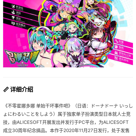
📏 详细介绍
《不零星娜多娜 单始干坏事件吧》（日语：ドーナドーナ いっし
ょにわるいことをしよう）属于独家单子扮演类型日本就人士竞
技，由ALICESOFT开展发出并发行于PC平台，为ALICESOFT
成立30周年纪念搞品。本作于2020年11月27日发行，处于发售