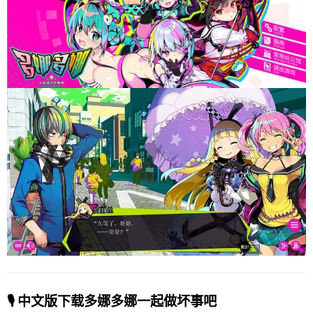
🎙️ 中文版下载多娜多娜一起做坏事吧