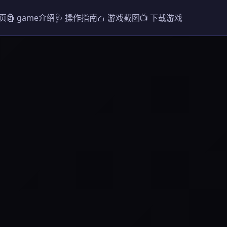
首页
🗿 game介绍
🩺 操作指南
🧺 游戏截图
📺 下载游戏