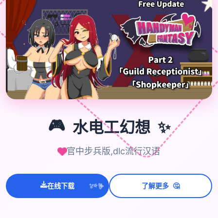
🎮
🎮
✨
水电工幻想
官中步兵版,dlc流行汉语
💫
🤔
在线下载
了解更多
✨
⭐