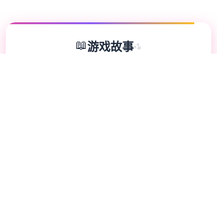
📖
游戏故事
✨
水流电工幻盼望就员扩展 DLC 第二弹！白送
畅享全部最新想素！终于——它前面来啦！
感谢巨家如此耐思所待待。今日，我们终于要
出布《水电工幻想》的第二款 DLC 啦 相信不
一些朋友早即猜离剪影中性的角色属于谁讫
吧？ 答案就是……社会或是许接待员与商店古
板娘 二地位新角色的解锁条件： 腐型所含有
女化角色。 将双产生龙姐妹带复家。 至于老
板娘，各位需要购买她所有性的物品（消耗品
除边）。