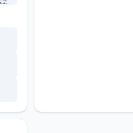
型之
安全下载
高速安装
完全免费
有独特
客服支持
品质
强沉