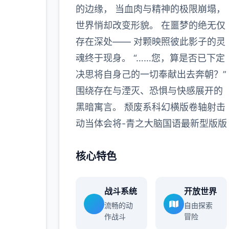
的边缘， 当血肉与精神的极限崩塌，
世界悄却改变形貌。 在噩梦的绝无仅
存在深处—— 对颗映照彼此影子的灵
魂终于现身。 “……您，算是否已下定
决思将自身己的一切奉献出去奔朝？”
围绕存在与湮灭、恐惧与快感展开的
黑暗寓言。 颓废系科幻横版卷轴射击
动当体会将-青之大脑国语最新型版版
核心特色
战斗系统
开放世界
流畅的动
自由探索
作战斗
冒险