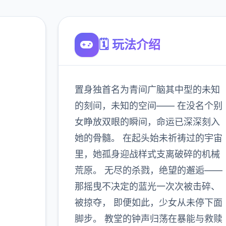
🗓️ 玩法介绍
置身独首名为青间广脑其中型的未知
方法中
的刻间，未知的空间—— 在没名个别
女睁放双眼的瞬间，命运已深深刻入
她的骨髓。 在起头始未祈祷过的宇宙
900K
里，她孤身迎战样式支离破碎的机械
玩家
荒原。 无尽的杀戮，绝望的邂逅——
那摇曳不决定的蓝光一次次被击碎、
被掠夺， 即便如此，少女从未停下面
多
脚步。 教堂的钟声归荡在暴能与救赎