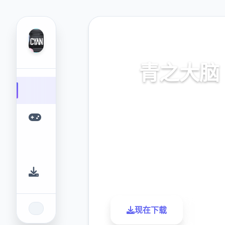
🎨 热门推荐
青之大脑
华语部署，流行版下方载，官
文正型版
9.4
2.3M
评分
下载
现在下载
了解更