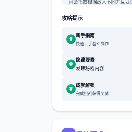
间会播放根据敌人不同并且变
2D动画，单个段演自从都具
攻略提示
风格与现现量。
新手指南
快速上手基础操作
此外面，游戏整个程搭载顶级
且真真实式的音效，步5步增
隐藏要素
浸感。
发现秘密内容
成就解锁
完成挑战获得奖励