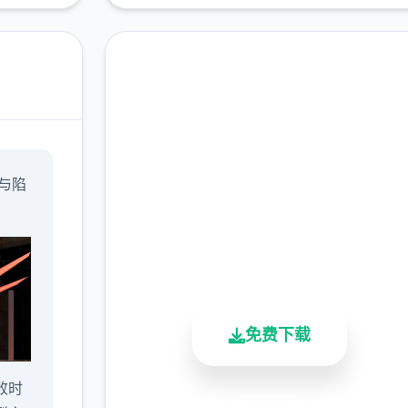
现在下载 青之大脑
与陷
完整版游戏，免费体验
2.3M+
4.9/5
900K+
总下载量
用户评分
活跃用户
免费下载
败时