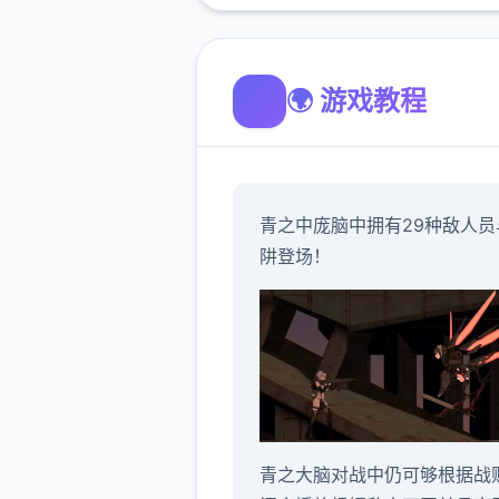
🌍 游戏教程
青之中庞脑中拥有29种敌人员
阱登场！
青之大脑对战中仍可够根据战