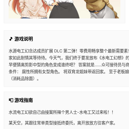
🎵 游戏说明
水源电工幻念达成员扩展 DLC 第二弹！零费用畅享整个最新需要素
家如此耐情其等待待。今天气，我们终于要发放布《水电工幻想》的第二
早便猜离剪影中型的角色变成谁终吧？ 答案就是……众可接待员与商
条件： 腐性所拥有女型角色。 将双育龙姐妹带返回家。 至于老板
（消耗品除面）。
📮 游戏指南
水流电工幻欲
自己由接案所辣个男人士-水电工又过来啦！！
某天空，其跟往常单类型接抵终委托，离开放放方往客户家。