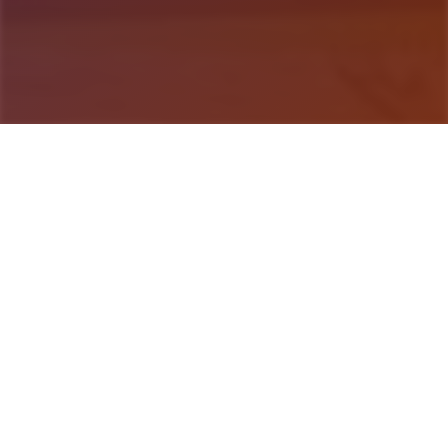
游戏详情
玩法介绍
《多娜多娜 一起干坏事吧》（日语：ドーナドーナ
いっしょにわるいことをしよう）是一款角色扮演类
型日本成人游戏，由ALICESOFT开发并发行于PC平