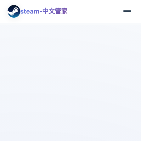
steam-中文管家