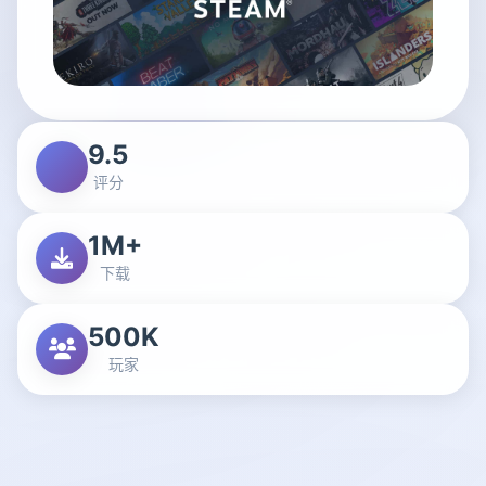
9.5
评分
1M+
下载
500K
玩家