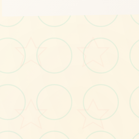
📅
No.1