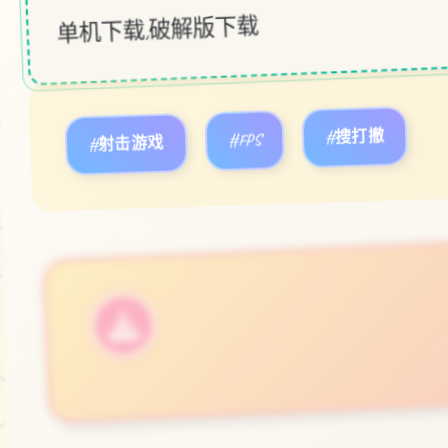
单机下载,破解版下载
♡
#射击游戏
#FPS
#搜打撤
立即体验
免费完整版游戏