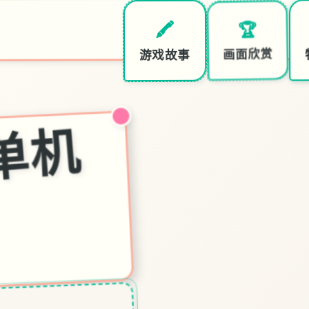
🏆
🖍️
画面欣赏
游戏故事
三
角
洲
部
队
单
机
游