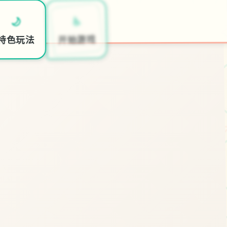
♿
🌙
开始游戏
特色玩法